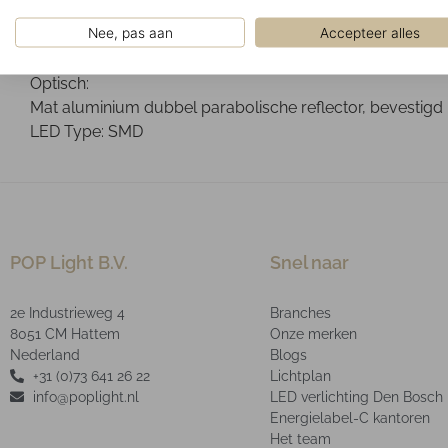
Gemonteerd tegen het plafond. Optioneel leverbaar met 
Nee, pas aan
Accepteer alles
Ontwerp:
Mat wit RAL9003 poeder gelakte plaatstalen behuizing.
Optisch:
Mat aluminium dubbel parabolische reflector, bevestigd
LED Type: SMD
POP Light B.V.
Snel naar
2e Industrieweg 4
Branches
8051 CM Hattem
Onze merken
Nederland
Blogs
+31 (0)73 641 26 22
Lichtplan
info@poplight.nl
LED verlichting Den Bosch
Energielabel-C kantoren
Het team