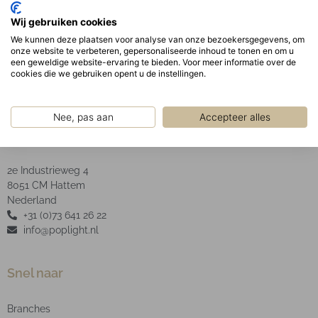
bevestigd in de behuizing door middel van
Wij gebruiken cookies
verborgen veren.
We kunnen deze plaatsen voor analyse van onze bezoekersgegevens, om
LED Type: SMD
onze website te verbeteren, gepersonaliseerde inhoud te tonen en om u
een geweldige website-ervaring te bieden. Voor meer informatie over de
cookies die we gebruiken opent u de instellingen.
Nee, pas aan
Accepteer alles
POP Light B.V.
2e Industrieweg 4
8051 CM Hattem
Nederland
+31 (0)73 641 26 22
info@poplight.nl
Snel naar
Branches