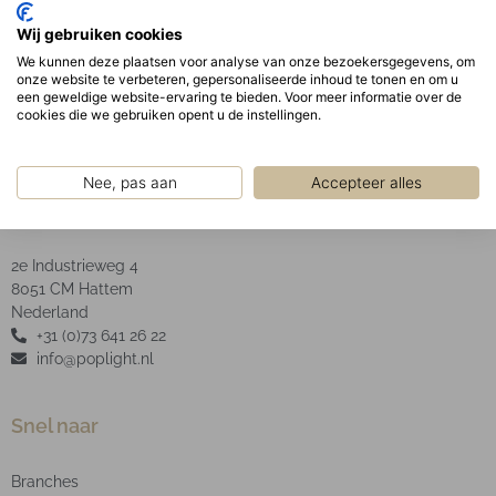
bevestigd in de behuizing door middel van
Wij gebruiken cookies
verborgen veren.
We kunnen deze plaatsen voor analyse van onze bezoekersgegevens, om
LED Type: SMD
onze website te verbeteren, gepersonaliseerde inhoud te tonen en om u
een geweldige website-ervaring te bieden. Voor meer informatie over de
cookies die we gebruiken opent u de instellingen.
Nee, pas aan
Accepteer alles
POP Light B.V.
2e Industrieweg 4
8051 CM Hattem
Nederland
+31 (0)73 641 26 22
info@poplight.nl
Snel naar
Branches