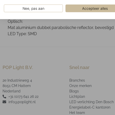
Gemonteerd tegen het plafond. Optioneel leverbaar met 
Nee, pas aan
Accepteer alles
Ontwerp:
Mat wit RAL9003 poeder gelakte plaatstalen behuizing.
Optisch:
Mat aluminium dubbel parabolische reflector, bevestigd
LED Type: SMD
POP Light B.V.
Snel naar
2e Industrieweg 4
Branches
8051 CM Hattem
Onze merken
Nederland
Blogs
+31 (0)73 641 26 22
Lichtplan
info@poplight.nl
LED verlichting Den Bosch
Energielabel-C kantoren
Het team