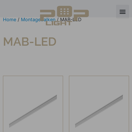
Home
/
Montagebalken
/ MAB-LED
MAB-LED
Je zou ook kunnen houden
van …