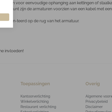
 snap haken voor eenvoudige ophanging aan kettingen of sta
stroompunt zijn de armaturen voorzien van een kabel met een
is gemon-teerd op de rug van het armatuur.
he invloeden!
Toepassingen
Overig
Kantoorverlichting
Algemene voor
Winkelverlichting
Privacybeleid
Restaurant verlichting
Disclaimer
Schoolverlichting
Retourformulier