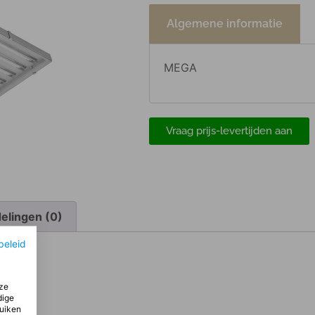
Algemene informatie
MEGA
Vraag prijs-levertijden aan
elingen (0)
beleid
ze
dige
ruiken