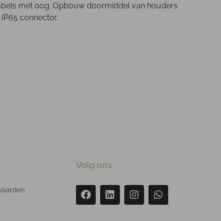
alkabels met oog. Opbouw doormiddel van houders
 IP65 connector.
Volg ons
waarden