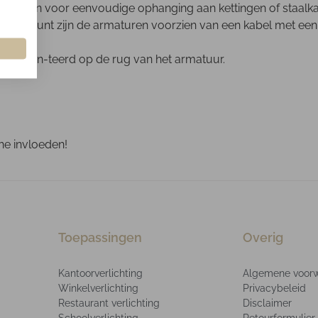
 snap haken voor eenvoudige ophanging aan kettingen of sta
stroompunt zijn de armaturen voorzien van een kabel met een
is gemon-teerd op de rug van het armatuur.
he invloeden!
Toepassingen
Overig
Kantoorverlichting
Algemene voor
Winkelverlichting
Privacybeleid
Restaurant verlichting
Disclaimer
Schoolverlichting
Retourformulier