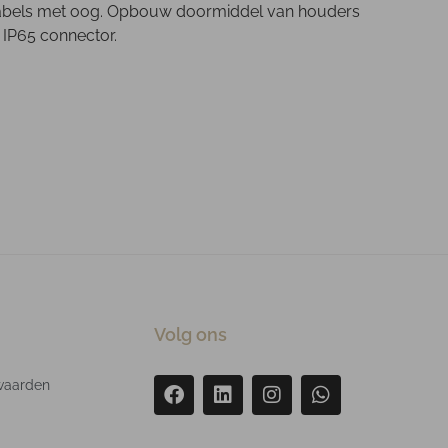
alkabels met oog. Opbouw doormiddel van houders
 IP65 connector.
Volg ons
waarden