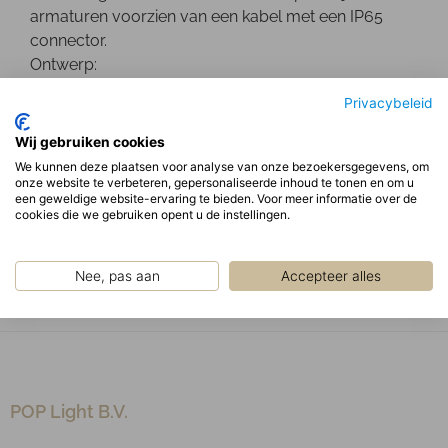
armaturen voorzien van een kabel met een IP65
connector.
Ontwerp:
Wit gepoedercoate RAL9003 staal plaat, de IP65
Privacybeleid
driver is gemon-teerd op de rug van het armatuur.
Optisch:
Wij gebruiken cookies
Hoogglans reflectoren gemaakt van MIRO®
We kunnen deze plaatsen voor analyse van onze bezoekersgegevens, om
onze website te verbeteren, gepersonaliseerde inhoud te tonen en om u
aluminium.
een geweldige website-ervaring te bieden. Voor meer informatie over de
Type LED: SMD
cookies die we gebruiken opent u de instellingen.
Opmerking:
Niet geschikt voor stallen, wasstraten of andere
Nee, pas aan
Accepteer alles
chemische invloeden!
POP Light B.V.