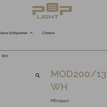
Jouw lichtpartner
Contact
D WH
MOD200/139
WH
MB099417