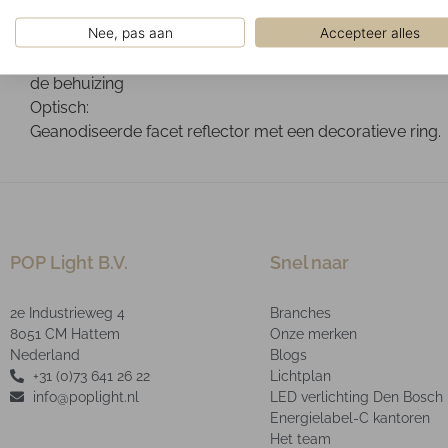
Gemonteerd tegen het plafond.
Nee, pas aan
Accepteer alles
Ontwerp:
Wit gepoedercoate aluminium behuizing de driver bevind
de behuizing
Optisch:
Geanodiseerde facet reflector met een decoratieve ring.
POP Light B.V.
Snel naar
2e Industrieweg 4
Branches
8051 CM Hattem
Onze merken
Nederland
Blogs
+31 (0)73 641 26 22
Lichtplan
info@poplight.nl
LED verlichting Den Bosch
Energielabel-C kantoren
Het team