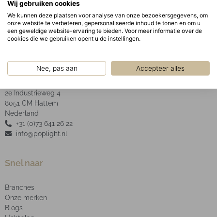
Wij gebruiken cookies
ring.
We kunnen deze plaatsen voor analyse van onze bezoekersgegevens, om
onze website te verbeteren, gepersonaliseerde inhoud te tonen en om u
een geweldige website-ervaring te bieden. Voor meer informatie over de
cookies die we gebruiken opent u de instellingen.
POP Light B.V.
Nee, pas aan
Accepteer alles
2e Industrieweg 4
8051 CM Hattem
Nederland
+31 (0)73 641 26 22
info@poplight.nl
Snel naar
Branches
Onze merken
Blogs