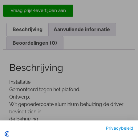
Vraag prijs-levertijden aan
Beschrijving
Aanvullende informatie
Beoordelingen (0)
Beschrijving
Installatie:
Gemonteerd tegen het plafond.
Ontwerp:
Wit gepoedercoate aluminium behuizing de driver
bevindt zich in
de behuizing
Optisch:
Privacybeleid
Geanodiseerde facet reflector met een decoratieve