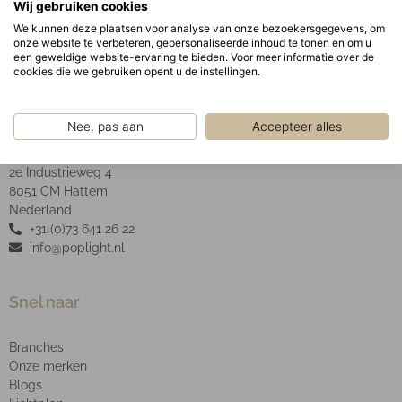
Wij gebruiken cookies
ring.
We kunnen deze plaatsen voor analyse van onze bezoekersgegevens, om
onze website te verbeteren, gepersonaliseerde inhoud te tonen en om u
een geweldige website-ervaring te bieden. Voor meer informatie over de
cookies die we gebruiken opent u de instellingen.
POP Light B.V.
Nee, pas aan
Accepteer alles
2e Industrieweg 4
8051 CM Hattem
Nederland
+31 (0)73 641 26 22
info@poplight.nl
Snel naar
Branches
Onze merken
Blogs