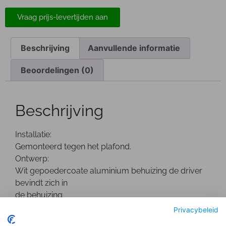
Vraag prijs-levertijden aan
Beschrijving
Aanvullende informatie
Beoordelingen (0)
Beschrijving
Installatie:
Gemonteerd tegen het plafond.
Ontwerp:
Wit gepoedercoate aluminium behuizing de driver
bevindt zich in
de behuizing
Optisch:
Privacybeleid
Geanodiseerde facet reflector met een decoratieve