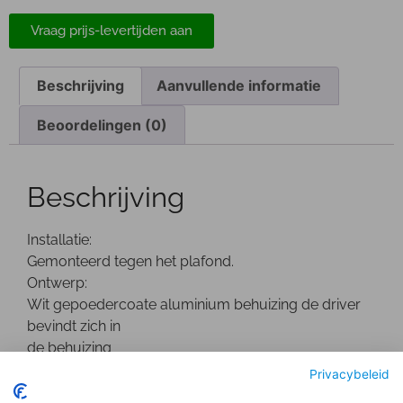
Vraag prijs-levertijden aan
Beschrijving
Aanvullende informatie
Beoordelingen (0)
Beschrijving
Installatie:
Gemonteerd tegen het plafond.
Ontwerp:
Wit gepoedercoate aluminium behuizing de driver
bevindt zich in
de behuizing
Optisch:
Privacybeleid
Geanodiseerde facet reflector met een decoratieve