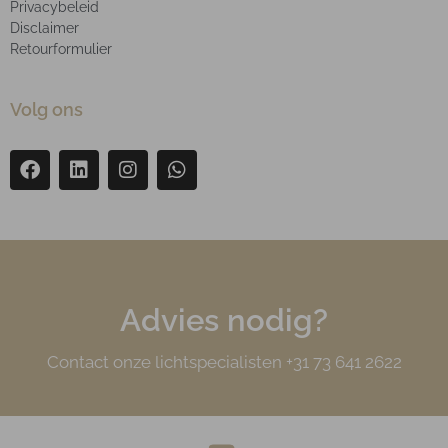
Privacybeleid
Disclaimer
Retourformulier
Volg ons
Advies nodig?
Contact onze lichtspecialisten +31 73 641 2622