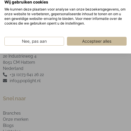
Wij gebruiken cookies
ring.
We kunnen deze plaatsen voor analyse van onze bezoekersgegevens, om
onze website te verbeteren, gepersonaliseerde inhoud te tonen en om u
een geweldige website-ervaring te bieden. Voor meer informatie over de
cookies die we gebruiken opent u de instellingen.
POP Light B.V.
Nee, pas aan
Accepteer alles
2e Industrieweg 4
8051 CM Hattem
Nederland
+31 (0)73 641 26 22
info@poplight.nl
Snel naar
Branches
Onze merken
Blogs