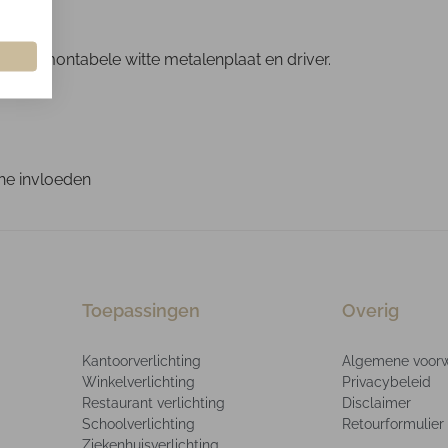
een de-montabele witte metalenplaat en driver.
che invloeden
Toepassingen
Overig
Kantoorverlichting
Algemene voor
Winkelverlichting
Privacybeleid
Restaurant verlichting
Disclaimer
Schoolverlichting
Retourformulier
Ziekenhuisverlichting