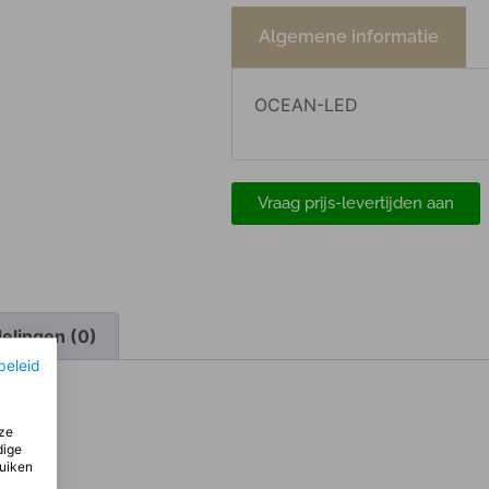
Algemene informatie
OCEAN-LED
Vraag prijs-levertijden aan
elingen (0)
beleid
ze
dige
ruiken