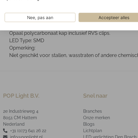
Directe montage tegen het plafond en de muur.
Ontwerp:
Nee, pas aan
Accepteer alles
Grijze glasvezelversterkte polyesterbehuizing inclusief 
Optisch:
Opaal polycarbonaat kap inclusief RVS clips.
LED Type: SMD
Opmerking:
Niet geschikt voor stallen, wasstraten of andere chemis
POP Light B.V.
Snel naar
2e Industrieweg 4
Branches
8051 CM Hattem
Onze merken
Nederland
Blogs
+31 (0)73 641 26 22
Lichtplan
info@poplight.nl
LED verlichting Den Bosch