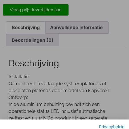
Vraag prijs-levertijden aan
Beschrijving
Aanvullende informatie
Beoordelingen (0)
Beschrijving
Installatie:
Gemonteerd in verlaagde systeemplafonds of
gipsplaten plafonds door middel van klapveren.
Ontwerp:
In de aluminium behuizing bevindt zich een
operationele status LED inclusief autmatische
zelftest en 1 uur NiCd noodunit in een seperate
behuizing.
Privacybeleid