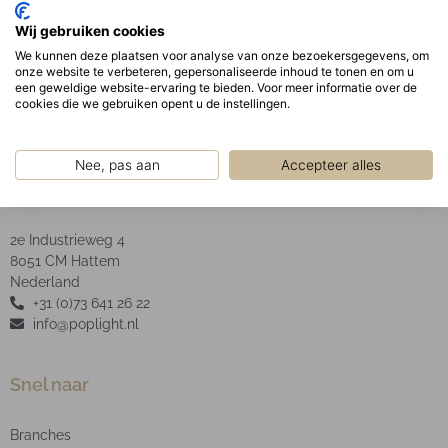
Optisch: 1st 3W power LED welke zorgt voor een
Wij gebruiken cookies
homogene licht output.
We kunnen deze plaatsen voor analyse van onze bezoekersgegevens, om
Type LED: COB
onze website te verbeteren, gepersonaliseerde inhoud te tonen en om u
een geweldige website-ervaring te bieden. Voor meer informatie over de
cookies die we gebruiken opent u de instellingen.
Nee, pas aan
Accepteer alles
POP Light B.V.
2e Industrieweg 4
8051 CM Hattem
Nederland
+31 (0)73 641 26 22
info@poplight.nl
Snel naar
Branches