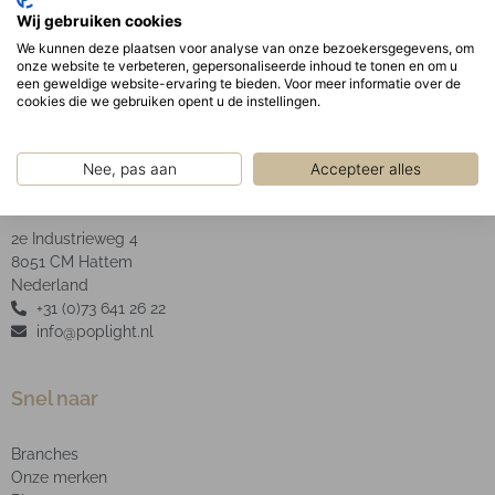
Geanodiseerde aluminium facet reflector inclusief
Wij gebruiken cookies
helder glas.
We kunnen deze plaatsen voor analyse van onze bezoekersgegevens, om
onze website te verbeteren, gepersonaliseerde inhoud te tonen en om u
een geweldige website-ervaring te bieden. Voor meer informatie over de
cookies die we gebruiken opent u de instellingen.
Nee, pas aan
Accepteer alles
POP Light B.V.
2e Industrieweg 4
8051 CM Hattem
Nederland
+31 (0)73 641 26 22
info@poplight.nl
Snel naar
Branches
Onze merken