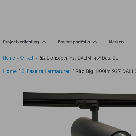
Projectverlichting
Project portfolio
Merken
Home
»
Winkel
»
Ritz Big 1100lm 927 DALI 3F 40º Data BL
Home
/
3-Fase rail armaturen
/ Ritz Big 1100lm 927 DALI 