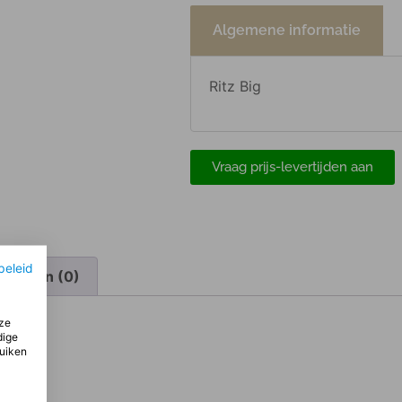
Algemene informatie
Ritz Big
Vraag prijs-levertijden aan
beleid
elingen (0)
ze
dige
ruiken