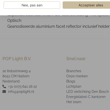
Gemonteerd op een 3-fase spanningsrail.
Nee, pas aan
Accepteer alles
Ontwerp:
Gepoedercoat aluminium die-cast behuizing. Het optische 
Optisch:
Geanodiseerde aluminium facet reflector inclusief helder
POP Light B.V.
Snel naar
2e Industrieweg 4
Branches
8051 CM Hattem
Onze merken
Nederland
Blogs
+31 (0)73 641 26 22
Lichtplan
info@poplight.nl
LED verlichting Den Bosch
Energielabel-C kantoren
Het team