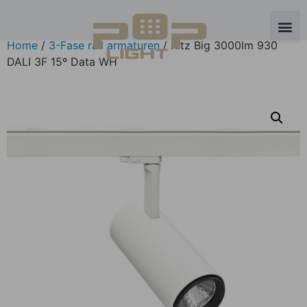
Home
/
3-Fase rail armaturen
/ Ritz Big 3000lm 930
DALI 3F 15º Data WH