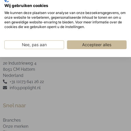
Geanodiseerde aluminium facet reflector inclusief
Wij gebruiken cookies
helder glas.
We kunnen deze plaatsen voor analyse van onze bezoekersgegevens, om
onze website te verbeteren, gepersonaliseerde inhoud te tonen en om u
een geweldige website-ervaring te bieden. Voor meer informatie over de
cookies die we gebruiken opent u de instellingen.
Nee, pas aan
Accepteer alles
POP Light B.V.
2e Industrieweg 4
8051 CM Hattem
Nederland
+31 (0)73 641 26 22
info@poplight.nl
Snel naar
Branches
Onze merken