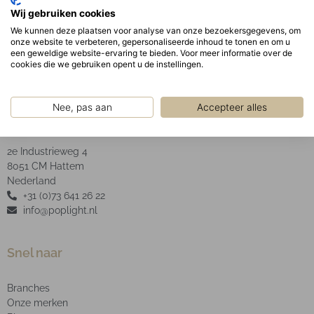
Geanodiseerde aluminium facet reflector inclusief
Wij gebruiken cookies
helder glas.
We kunnen deze plaatsen voor analyse van onze bezoekersgegevens, om
onze website te verbeteren, gepersonaliseerde inhoud te tonen en om u
een geweldige website-ervaring te bieden. Voor meer informatie over de
cookies die we gebruiken opent u de instellingen.
Nee, pas aan
Accepteer alles
POP Light B.V.
2e Industrieweg 4
8051 CM Hattem
Nederland
+31 (0)73 641 26 22
info@poplight.nl
Snel naar
Branches
Onze merken