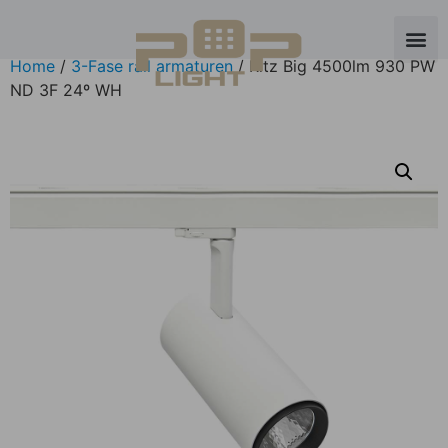
Home
/
3-Fase rail armaturen
/ Ritz Big 4500lm 930 PW
ND 3F 24º WH