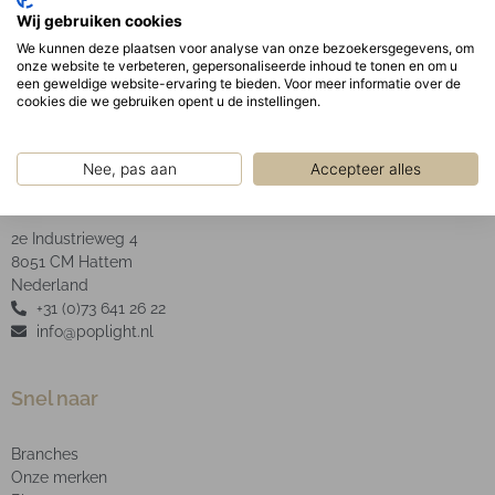
Geanodiseerde aluminium facet reflector inclusief
Wij gebruiken cookies
helder glas.
We kunnen deze plaatsen voor analyse van onze bezoekersgegevens, om
onze website te verbeteren, gepersonaliseerde inhoud te tonen en om u
een geweldige website-ervaring te bieden. Voor meer informatie over de
cookies die we gebruiken opent u de instellingen.
Nee, pas aan
Accepteer alles
POP Light B.V.
2e Industrieweg 4
8051 CM Hattem
Nederland
+31 (0)73 641 26 22
info@poplight.nl
Snel naar
Branches
Onze merken