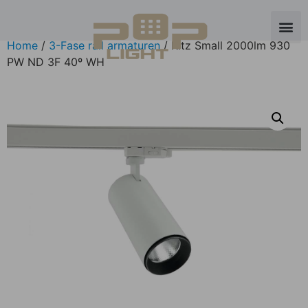
Home
/
3-Fase rail armaturen
/ Ritz Small 2000lm 930
PW ND 3F 40º WH