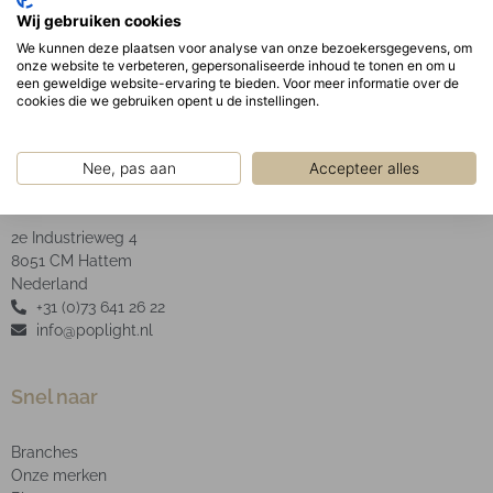
Geanodiseerde aluminium facet reflector inclusief
Wij gebruiken cookies
helder glas.
We kunnen deze plaatsen voor analyse van onze bezoekersgegevens, om
onze website te verbeteren, gepersonaliseerde inhoud te tonen en om u
een geweldige website-ervaring te bieden. Voor meer informatie over de
cookies die we gebruiken opent u de instellingen.
Nee, pas aan
Accepteer alles
POP Light B.V.
2e Industrieweg 4
8051 CM Hattem
Nederland
+31 (0)73 641 26 22
info@poplight.nl
Snel naar
Branches
Onze merken