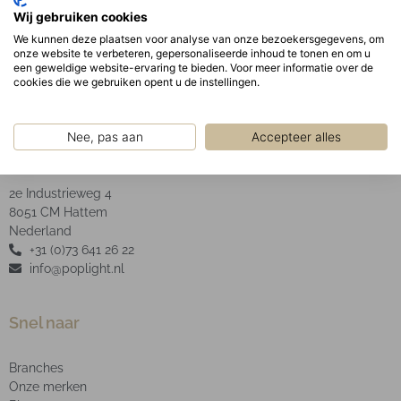
Geanodiseerde aluminium facet reflector inclusief
Wij gebruiken cookies
helder glas.
We kunnen deze plaatsen voor analyse van onze bezoekersgegevens, om
onze website te verbeteren, gepersonaliseerde inhoud te tonen en om u
een geweldige website-ervaring te bieden. Voor meer informatie over de
cookies die we gebruiken opent u de instellingen.
Nee, pas aan
Accepteer alles
POP Light B.V.
2e Industrieweg 4
8051 CM Hattem
Nederland
+31 (0)73 641 26 22
info@poplight.nl
Snel naar
Branches
Onze merken