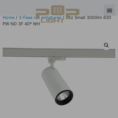
Home
/
3-Fase rail armaturen
/ Ritz Small 3000lm 830
PW ND 3F 40º WH