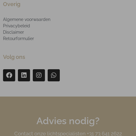
Overig
Algemene voorwaarden
Privacybeleid
Disclaimer
Retourformulier
Volg ons
Advies nodig?
Contact onze lichtspecialisten +31 73 641 2622