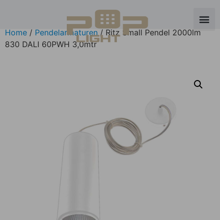
Home
/
Pendelarmaturen
/ Ritz Small Pendel 2000lm
830 DALI 60РWH 3,0mtr