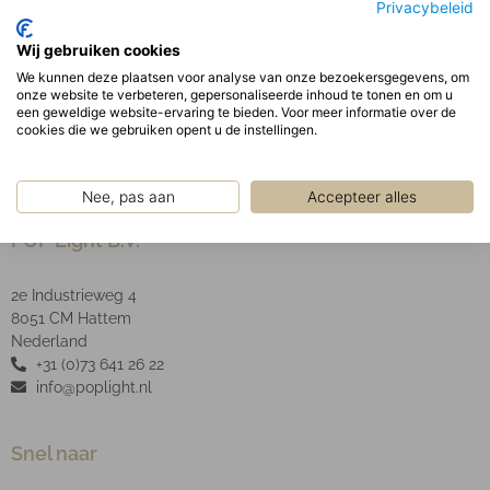
Privacybeleid
Optisch:
Geanodiseerde aluminium facet reflector incl.
Wij gebruiken cookies
heldere glazen afscherming optioneel LED type:
We kunnen deze plaatsen voor analyse van onze bezoekersgegevens, om
onze website te verbeteren, gepersonaliseerde inhoud te tonen en om u
COB
een geweldige website-ervaring te bieden. Voor meer informatie over de
cookies die we gebruiken opent u de instellingen.
Nee, pas aan
Accepteer alles
POP Light B.V.
2e Industrieweg 4
8051 CM Hattem
Nederland
+31 (0)73 641 26 22
info@poplight.nl
Snel naar