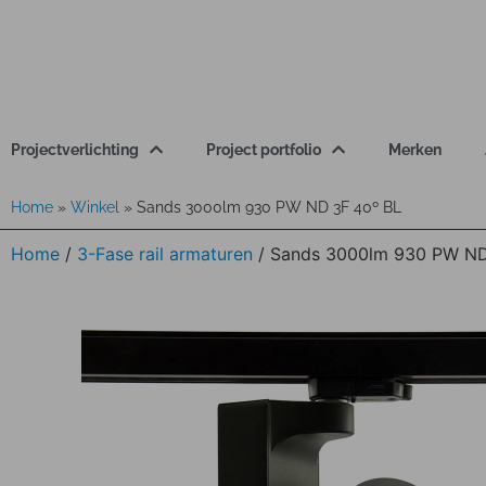
Projectverlichting
Project portfolio
Merken
Home
»
Winkel
»
Sands 3000lm 930 PW ND 3F 40º BL
Home
/
3-Fase rail armaturen
/ Sands 3000lm 930 PW ND