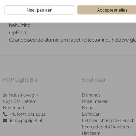
Gemonteerd op een 3-fase spanningsrail.
Nee, pas aan
Accepteer alles
Ontwerp:
Gepoedercoute aluminium die-cast behuizing. Het optisch
behuizing.
Optisch:
Geanodiseerde aluminium facet reflector incl. heldere g
POP Light B.V.
Snel naar
2e Industrieweg 4
Branches
8051 CM Hattem
Onze merken
Nederland
Blogs
+31 (0)73 641 26 22
Lichtplan
info@poplight.nl
LED verlichting Den Bosch
Energielabel-C kantoren
Het team