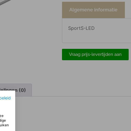
Algemene informatie
SportS-LED
Vraag prijs-levertijden aan
elingen (0)
beleid
ze
dige
ruiken