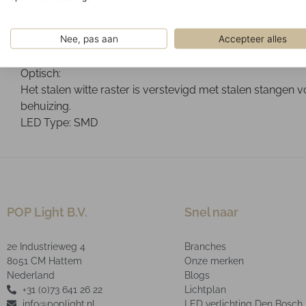
Opbouwarmarmatuur gemonteerd tegen het plafond.
Armaturen zijn goedgekeurd door MPA Stuttgart een gecerti
Nee, pas aan
Accepteer alles
Ontwerp:
De behuizing is mat wit RAL9003 gepoedercoate en is g
Optisch:
Het stalen witte raster is verstevigd met stalen stangen
behuizing.
LED Type: SMD
POP Light B.V.
Snel naar
2e Industrieweg 4
Branches
8051 CM Hattem
Onze merken
Nederland
Blogs
+31 (0)73 641 26 22
Lichtplan
info@poplight.nl
LED verlichting Den Bosch