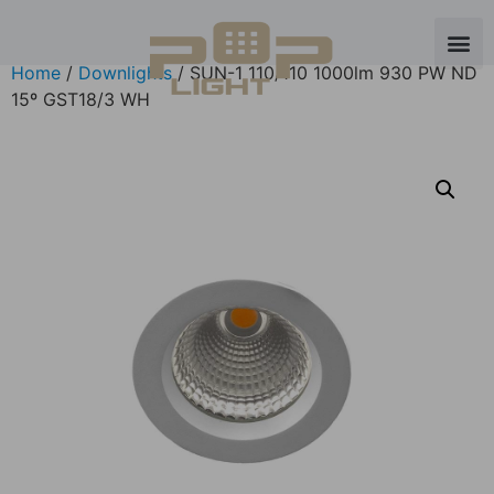
Home
/
Downlights
/ SUN-1 110/110 1000lm 930 PW ND
15º GST18/3 WH