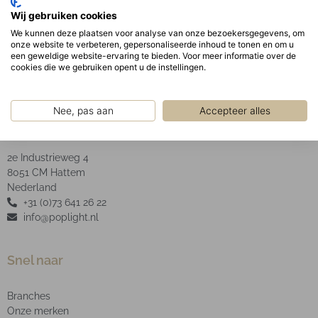
Optisch:
Wij gebruiken cookies
Opaal PMMA afscherming.
We kunnen deze plaatsen voor analyse van onze bezoekersgegevens, om
onze website te verbeteren, gepersonaliseerde inhoud te tonen en om u
een geweldige website-ervaring te bieden. Voor meer informatie over de
cookies die we gebruiken opent u de instellingen.
Nee, pas aan
Accepteer alles
POP Light B.V.
2e Industrieweg 4
8051 CM Hattem
Nederland
+31 (0)73 641 26 22
info@poplight.nl
Snel naar
Branches
Onze merken