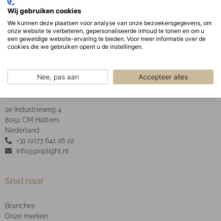
Optisch:
Wij gebruiken cookies
Opaal PMMA afscherming.
We kunnen deze plaatsen voor analyse van onze bezoekersgegevens, om
onze website te verbeteren, gepersonaliseerde inhoud te tonen en om u
een geweldige website-ervaring te bieden. Voor meer informatie over de
cookies die we gebruiken opent u de instellingen.
Nee, pas aan
Accepteer alles
POP Light B.V.
2e Industrieweg 4
8051 CM Hattem
Nederland
+31 (0)73 641 26 22
info@poplight.nl
Snel naar
Branches
Onze merken