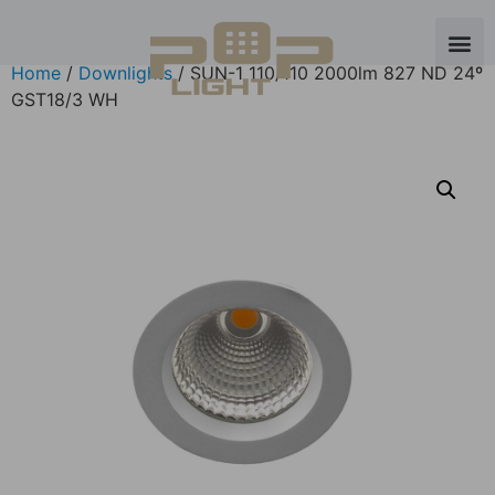
Home
/
Downlights
/ SUN-1 110/110 2000lm 827 ND 24º
GST18/3 WH