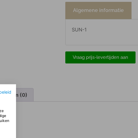
Algemene informatie
SUN-1
Vraag prijs-levertijden aan
beleid
elingen (0)
ze
dige
ruiken