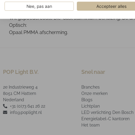
Gemonteerd in verlaagde systeemplafonds of gipsplaten
Nee, pas aan
Accepteer alles
Ontwerp:
Wit gepoedercoate Die-Cast aluminium behuizing. De driv
Optisch:
Opaal PMMA afscherming.
POP Light B.V.
Snel naar
2e Industrieweg 4
Branches
8051 CM Hattem
Onze merken
Nederland
Blogs
+31 (0)73 641 26 22
Lichtplan
info@poplight.nl
LED verlichting Den Bosch
Energielabel-C kantoren
Het team