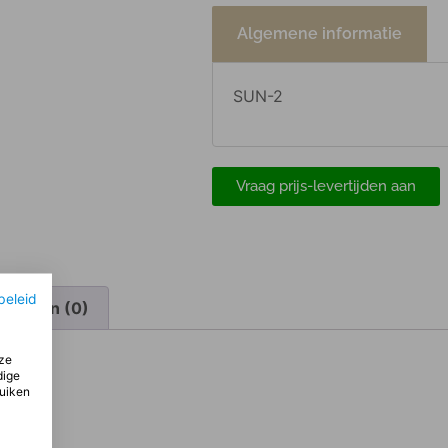
Algemene informatie
SUN-2
Vraag prijs-levertijden aan
beleid
elingen (0)
ze
dige
ruiken