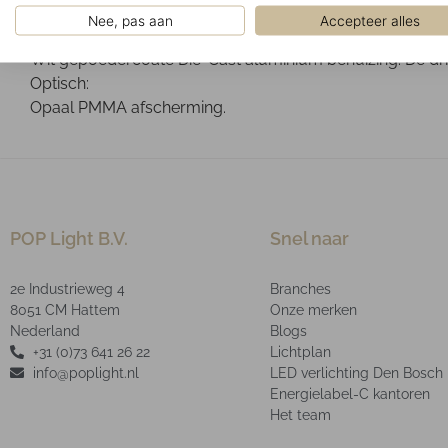
Gemonteerd in verlaagde systeemplafonds of gipsplaten
Nee, pas aan
Accepteer alles
Ontwerp:
Wit gepoedercoate Die-Cast aluminium behuizing. De driv
Optisch:
Opaal PMMA afscherming.
POP Light B.V.
Snel naar
2e Industrieweg 4
Branches
8051 CM Hattem
Onze merken
Nederland
Blogs
+31 (0)73 641 26 22
Lichtplan
info@poplight.nl
LED verlichting Den Bosch
Energielabel-C kantoren
Het team