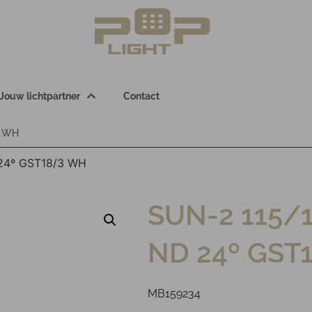
Jouw lichtpartner
Contact
3 WH
 24º GST18/3 WH
SUN-2 115/
ND 24º GST
MB159234