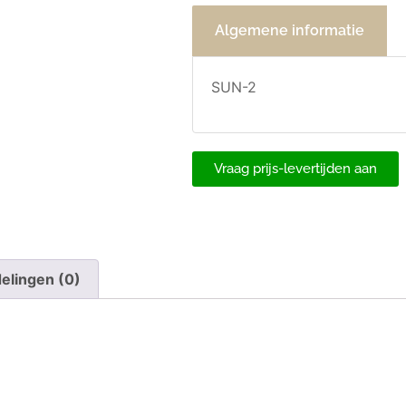
Algemene informatie
SUN-2
Vraag prijs-levertijden aan
elingen (0)