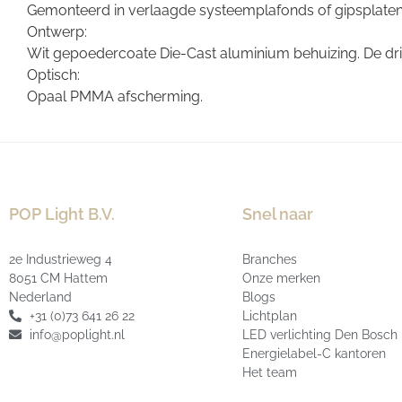
Gemonteerd in verlaagde systeemplafonds of gipsplaten
Ontwerp:
Wit gepoedercoate Die-Cast aluminium behuizing. De driv
Optisch:
Opaal PMMA afscherming.
POP Light B.V.
Snel naar
2e Industrieweg 4
Branches
8051 CM Hattem
Onze merken
Nederland
Blogs
+31 (0)73 641 26 22
Lichtplan
info@poplight.nl
LED verlichting Den Bosch
Energielabel-C kantoren
Het team