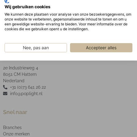
Optisch:
Wij gebruiken cookies
Opaal PMMA afscherming.
We kunnen deze plaatsen voor analyse van onze bezoekersgegevens, om
onze website te verbeteren, gepersonaliseerde inhoud te tonen en om u
een geweldige website-ervaring te bieden. Voor meer informatie over de
cookies die we gebruiken opent u de instellingen.
Nee, pas aan
Accepteer alles
POP Light B.V.
2e Industrieweg 4
8051 CM Hattem
Nederland
+31 (0)73 641 26 22
info@poplight.nl
Snel naar
Branches
Onze merken