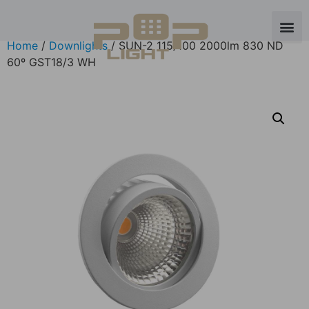
Home
/
Downlights
/ SUN-2 115/100 2000lm 830 ND
60º GST18/3 WH