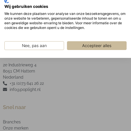
Optisch:
Wij gebruiken cookies
Opaal PMMA afscherming.
We kunnen deze plaatsen voor analyse van onze bezoekersgegevens, om
onze website te verbeteren, gepersonaliseerde inhoud te tonen en om u
een geweldige website-ervaring te bieden. Voor meer informatie over de
cookies die we gebruiken opent u de instellingen.
Nee, pas aan
Accepteer alles
POP Light B.V.
2e Industrieweg 4
8051 CM Hattem
Nederland
+31 (0)73 641 26 22
info@poplight.nl
Snel naar
Branches
Onze merken