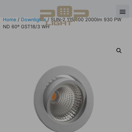
Home
/
Downlights
/ SUN-2 115/100 2000lm 930 PW
ND 60º GST18/3 WH