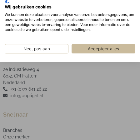
Optisch:
Wij gebruiken cookies
Opaal PMMA afscherming.
We kunnen deze plaatsen voor analyse van onze bezoekersgegevens, om
onze website te verbeteren, gepersonaliseerde inhoud te tonen en om u
een geweldige website-ervaring te bieden. Voor meer informatie over de
cookies die we gebruiken opent u de instellingen.
Nee, pas aan
Accepteer alles
POP Light B.V.
2e Industrieweg 4
8051 CM Hattem
Nederland
+31 (0)73 641 26 22
info@poplight.nl
Snel naar
Branches
Onze merken