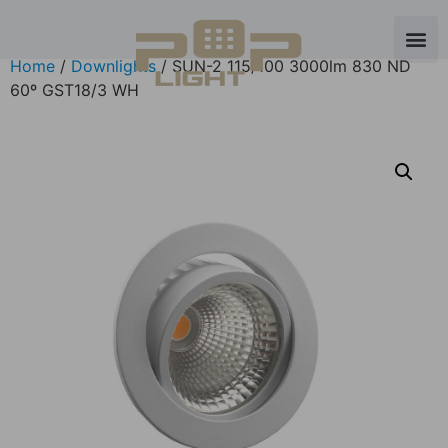
Home
/
Downlights
/ SUN-2 115/100 3000lm 830 ND
60º GST18/3 WH