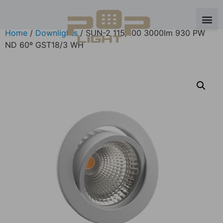
Home
/
Downlights
/ SUN-2 115/100 3000lm 930 PW
ND 60º GST18/3 WH