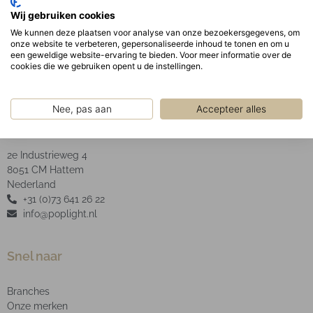
Optisch:
Wij gebruiken cookies
Opaal PMMA afscherming.
We kunnen deze plaatsen voor analyse van onze bezoekersgegevens, om
onze website te verbeteren, gepersonaliseerde inhoud te tonen en om u
een geweldige website-ervaring te bieden. Voor meer informatie over de
cookies die we gebruiken opent u de instellingen.
Nee, pas aan
Accepteer alles
POP Light B.V.
2e Industrieweg 4
8051 CM Hattem
Nederland
+31 (0)73 641 26 22
info@poplight.nl
Snel naar
Branches
Onze merken