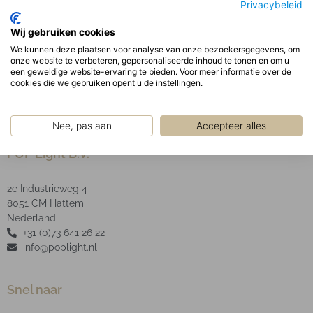
Privacybeleid
gekanteld en is 355gr draaibaar.
Optisch:
Wij gebruiken cookies
Geanodiseerde aluminium facet reflector inclusief
We kunnen deze plaatsen voor analyse van onze bezoekersgegevens, om
onze website te verbeteren, gepersonaliseerde inhoud te tonen en om u
heldere glazen afscherming.
een geweldige website-ervaring te bieden. Voor meer informatie over de
cookies die we gebruiken opent u de instellingen.
Nee, pas aan
Accepteer alles
POP Light B.V.
2e Industrieweg 4
8051 CM Hattem
Nederland
+31 (0)73 641 26 22
info@poplight.nl
Snel naar