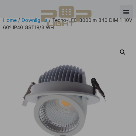
Home
/
Downlights
/ Tecno-LED 3000lm 840 DIM 1-10V
60º IP40 GST18/3 WH