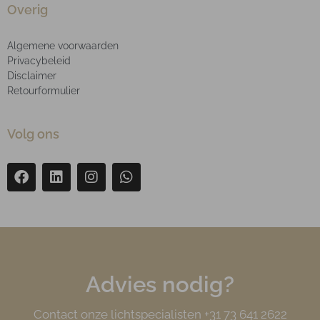
Overig
Algemene voorwaarden
Privacybeleid
Disclaimer
Retourformulier
Volg ons
Advies nodig?
Contact onze lichtspecialisten +31 73 641 2622