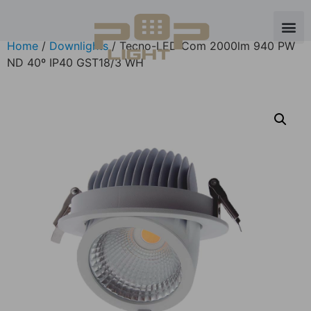
Home
/
Downlights
/ Tecno-LED Com 2000lm 940 PW
ND 40º IP40 GST18/3 WH