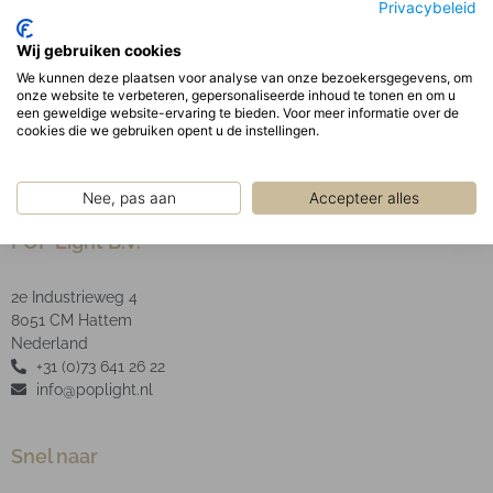
Privacybeleid
gekanteld en is 355gr draaibaar.
Optisch:
Wij gebruiken cookies
Geanodiseerde aluminium facet reflector inclusief
We kunnen deze plaatsen voor analyse van onze bezoekersgegevens, om
onze website te verbeteren, gepersonaliseerde inhoud te tonen en om u
heldere glazen afscherming.
een geweldige website-ervaring te bieden. Voor meer informatie over de
cookies die we gebruiken opent u de instellingen.
Nee, pas aan
Accepteer alles
POP Light B.V.
2e Industrieweg 4
8051 CM Hattem
Nederland
+31 (0)73 641 26 22
info@poplight.nl
Snel naar