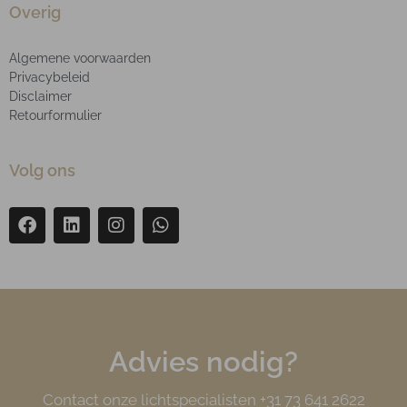
Overig
Algemene voorwaarden
Privacybeleid
Disclaimer
Retourformulier
Volg ons
Advies nodig?
Contact onze lichtspecialisten +31 73 641 2622