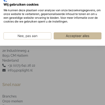
Geanodiseerde aluminium facet reflector inclusief
Wij gebruiken cookies
helder glas.
We kunnen deze plaatsen voor analyse van onze bezoekersgegevens, om
onze website te verbeteren, gepersonaliseerde inhoud te tonen en om u
een geweldige website-ervaring te bieden. Voor meer informatie over de
cookies die we gebruiken opent u de instellingen.
Nee, pas aan
Accepteer alles
POP Light B.V.
2e Industrieweg 4
8051 CM Hattem
Nederland
+31 (0)73 641 26 22
info@poplight.nl
Snel naar
Branches
Onze merken