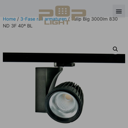
Home
/
3-Fase rail armaturen
/ Tulip Big 3000lm 830
ND 3F 40º BL