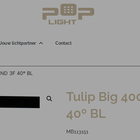
Jouw lichtpartner
Contact
 ND 3F 40º BL
Tulip Big 4
40º BL
MB113151