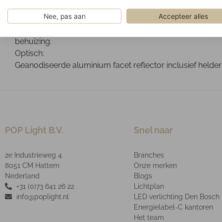
Gemonteerd op een 3-fase spanningsrail.
Nee, pas aan
Accepteer alles
Ontwerp:
Gepoedercoat aluminium die-cast behuizing. Het optische
behuizing.
Optisch:
Geanodiseerde aluminium facet reflector inclusief helder
POP Light B.V.
Snel naar
2e Industrieweg 4
Branches
8051 CM Hattem
Onze merken
Nederland
Blogs
+31 (0)73 641 26 22
Lichtplan
info@poplight.nl
LED verlichting Den Bosch
Energielabel-C kantoren
Het team