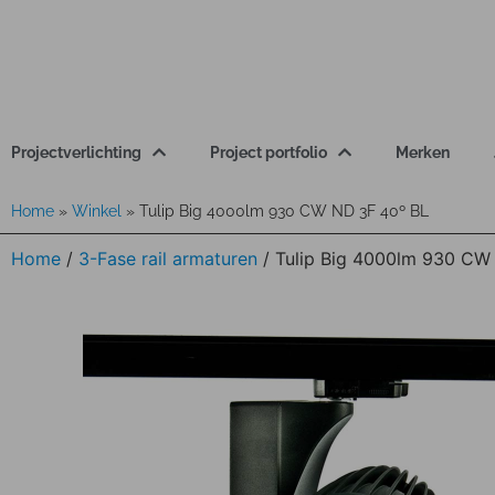
Projectverlichting
Project portfolio
Merken
Home
»
Winkel
»
Tulip Big 4000lm 930 CW ND 3F 40º BL
Home
/
3-Fase rail armaturen
/ Tulip Big 4000lm 930 CW