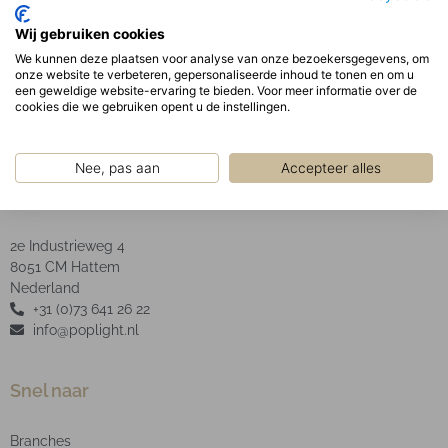
Optisch:
Wij gebruiken cookies
Geanodiseerde aluminium facet reflector inclusief
We kunnen deze plaatsen voor analyse van onze bezoekersgegevens, om
heldere glazen afscherming.
onze website te verbeteren, gepersonaliseerde inhoud te tonen en om u
een geweldige website-ervaring te bieden. Voor meer informatie over de
cookies die we gebruiken opent u de instellingen.
Nee, pas aan
Accepteer alles
POP Light B.V.
2e Industrieweg 4
8051 CM Hattem
Nederland
+31 (0)73 641 26 22
info@poplight.nl
Snel naar
Branches