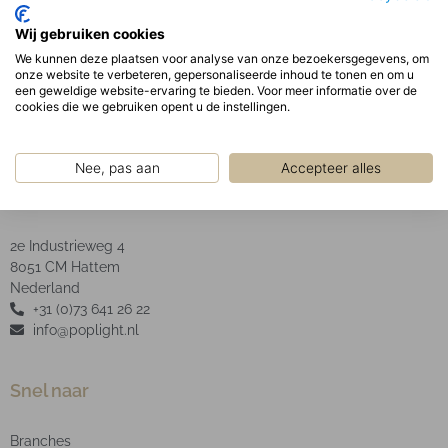
Optisch:
Wij gebruiken cookies
Geanodiseerde aluminium facet reflector inclusief
We kunnen deze plaatsen voor analyse van onze bezoekersgegevens, om
heldere glazen afscherming.
onze website te verbeteren, gepersonaliseerde inhoud te tonen en om u
een geweldige website-ervaring te bieden. Voor meer informatie over de
cookies die we gebruiken opent u de instellingen.
Nee, pas aan
Accepteer alles
POP Light B.V.
2e Industrieweg 4
8051 CM Hattem
Nederland
+31 (0)73 641 26 22
info@poplight.nl
Snel naar
Branches