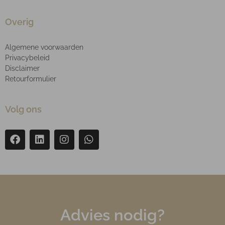
Overig
Algemene voorwaarden
Privacybeleid
Disclaimer
Retourformulier
Volg ons
Advies nodig?