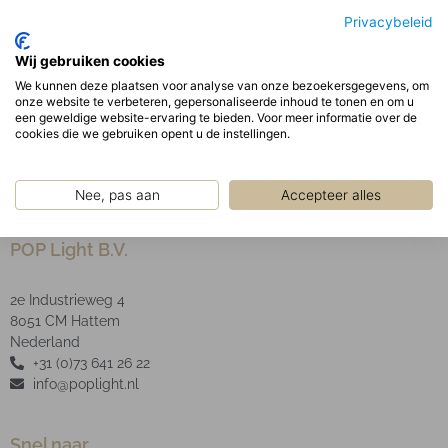
Die-Cast aluminium behuizing en een kunststof ring.
Privacybeleid
De driver bevindt zich buiten de behuizing.
Wij gebruiken cookies
Optisch:
We kunnen deze plaatsen voor analyse van onze bezoekersgegevens, om
Geanodiseerde aluminium facet reflector inclusief
onze website te verbeteren, gepersonaliseerde inhoud te tonen en om u
heldere glazen afscherming.
een geweldige website-ervaring te bieden. Voor meer informatie over de
cookies die we gebruiken opent u de instellingen.
Nee, pas aan
Accepteer alles
POP Light B.V.
2e Industrieweg 4
8051 CM Hattem
Nederland
+31 (0)73 641 26 22
info@poplight.nl
Snel naar