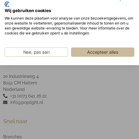
Optisch:
Wij gebruiken cookies
Geanodiseerde aluminium facet reflector inclusief
We kunnen deze plaatsen voor analyse van onze bezoekersgegevens, om
heldere glazen afscherming.
onze website te verbeteren, gepersonaliseerde inhoud te tonen en om u
een geweldige website-ervaring te bieden. Voor meer informatie over de
cookies die we gebruiken opent u de instellingen.
Nee, pas aan
Accepteer alles
POP Light B.V.
2e Industrieweg 4
8051 CM Hattem
Nederland
+31 (0)73 641 26 22
info@poplight.nl
Snel naar
Branches