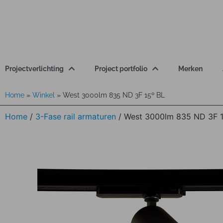
Projectverlichting
Project portfolio
Merken
Home
»
Winkel
»
West 3000lm 835 ND 3F 15º BL
Home
/
3-Fase rail armaturen
/ West 3000lm 835 ND 3F 1