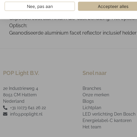
Gemonteerd op een 3-fase spanningsrail.
Nee, pas aan
Accepteer alles
Ontwerp:
Gepoedercoat aluminium die-cast behuizing. Het optische 
Optisch:
Geanodiseerde aluminium facet reflector inclusief helder
POP Light B.V.
Snel naar
2e Industrieweg 4
Branches
8051 CM Hattem
Onze merken
Nederland
Blogs
+31 (0)73 641 26 22
Lichtplan
info@poplight.nl
LED verlichting Den Bosch
Energielabel-C kantoren
Het team