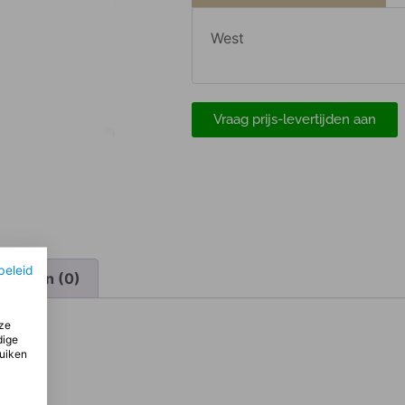
West
Vraag prijs-levertijden aan
beleid
elingen (0)
ze
dige
ruiken