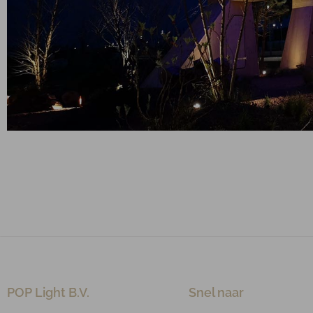
POP Light B.V.
Snel naar