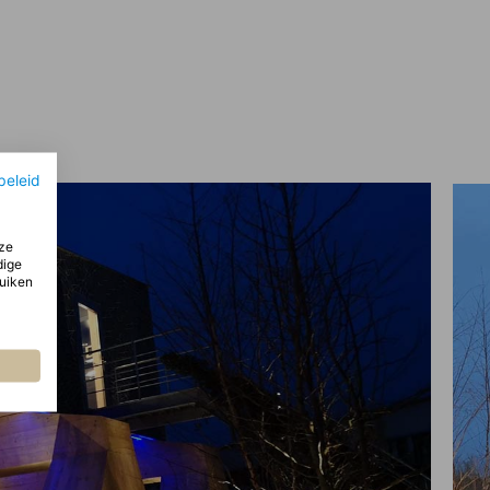
beleid
ze
dige
ruiken