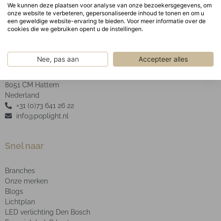
We kunnen deze plaatsen voor analyse van onze bezoekersgegevens, om
onze website te verbeteren, gepersonaliseerde inhoud te tonen en om u
een geweldige website-ervaring te bieden. Voor meer informatie over de
cookies die we gebruiken opent u de instellingen.
POP Light B.V.
Nee, pas aan
Accepteer alles
2e Industrieweg 4
8051 CM Hattem
Nederland
+31 (0)73 641 26 22
info@poplight.nl
Snel naar
Branches
Onze merken
Blogs
Lichtplan
LED verlichting Den Bosch