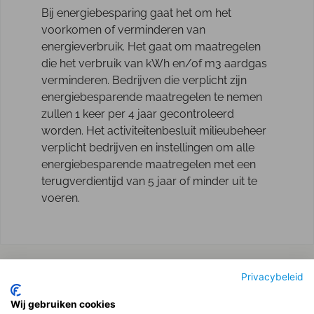
Bij energiebesparing gaat het om het
voorkomen of verminderen van
energieverbruik. Het gaat om maatregelen
die het verbruik van kWh en/of m3 aardgas
verminderen. Bedrijven die verplicht zijn
energiebesparende maatregelen te nemen
zullen 1 keer per 4 jaar gecontroleerd
worden. Het activiteitenbesluit milieubeheer
verplicht bedrijven en instellingen om alle
energiebesparende maatregelen met een
terugverdientijd van 5 jaar of minder uit te
voeren.
Privacybeleid
Vorige
Volgende
Wij gebruiken cookies