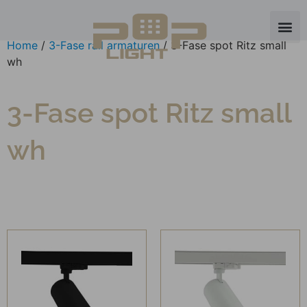
Home
/
3-Fase rail armaturen
/ 3-Fase spot Ritz small
wh
3-Fase spot Ritz small
wh
Je zou ook kunnen houden
van …