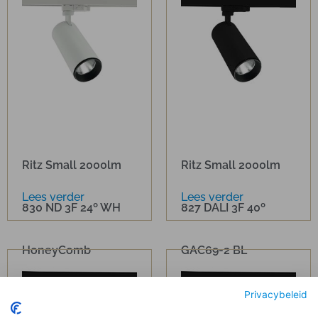
Ritz Small 2000lm
Ritz Small 2000lm
Lees verder
Lees verder
830 ND 3F 24º WH
827 DALI 3F 40º
HoneyComb
GAC69-2 BL
Barndoor
Privacybeleid