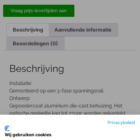
Vraag prijs-levertijden aan
Beschrijving
Aanvullende informatie
Beoordelingen (0)
Beschrijving
Installatie:
Gemonteerd op een 3-fase spanningsrail.
Ontwerp:
Gepoedercoat aluminium die-cast behuizing. Het
optische gedeelte kan tot 270gr worden gekanteld
en is 355gr draaibaar. De driver bevindt zich in een 3
Privacybeleid
fase adapter.
Wij gebruiken cookies