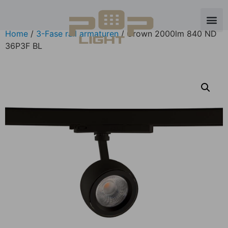
Home
/
3-Fase rail armaturen
/ Crown 2000lm 840 ND
36Р3F BL