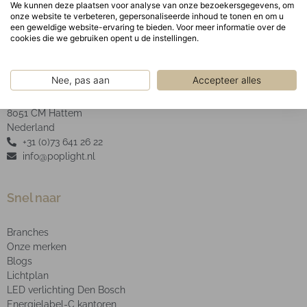
We kunnen deze plaatsen voor analyse van onze bezoekersgegevens, om
onze website te verbeteren, gepersonaliseerde inhoud te tonen en om u
een geweldige website-ervaring te bieden. Voor meer informatie over de
cookies die we gebruiken opent u de instellingen.
POP Light B.V.
Nee, pas aan
Accepteer alles
2e Industrieweg 4
8051 CM Hattem
Nederland
+31 (0)73 641 26 22
info@poplight.nl
Snel naar
Branches
Onze merken
Blogs
Lichtplan
LED verlichting Den Bosch
Energielabel-C kantoren