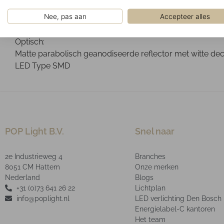
Geïnstalleerd in verlaagde systeemplafonds met zichtb
Nee, pas aan
Accepteer alles
Ontwerp:
Mat wit RAL9016 poeder gelakte plaatstalen behuizing. D
Optisch:
Matte parabolisch geanodiseerde reflector met witte dec
LED Type SMD
POP Light B.V.
Snel naar
2e Industrieweg 4
Branches
8051 CM Hattem
Onze merken
Nederland
Blogs
+31 (0)73 641 26 22
Lichtplan
info@poplight.nl
LED verlichting Den Bosch
Energielabel-C kantoren
Het team