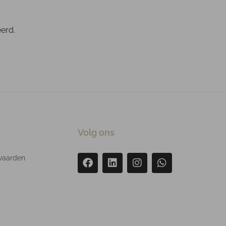
eerd.
Volg ons
waarden