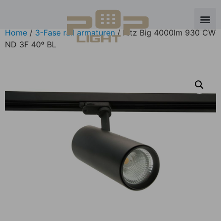
Home
/
3-Fase rail armaturen
/ Ritz Big 4000lm 930 CW
ND 3F 40º BL