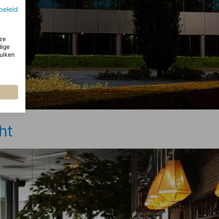
beleid
ze
dige
ruiken
ht