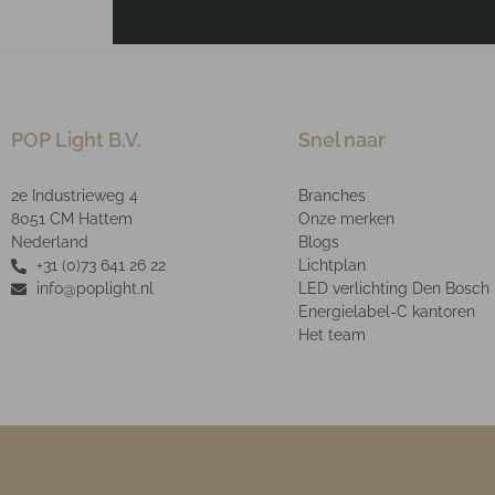
POP Light B.V.
Snel naar
2e Industrieweg 4
Branches
8051 CM Hattem
Onze merken
Nederland
Blogs
+31 (0)73 641 26 22
Lichtplan
info@poplight.nl
LED verlichting Den Bosch
Energielabel-C kantoren
Het team